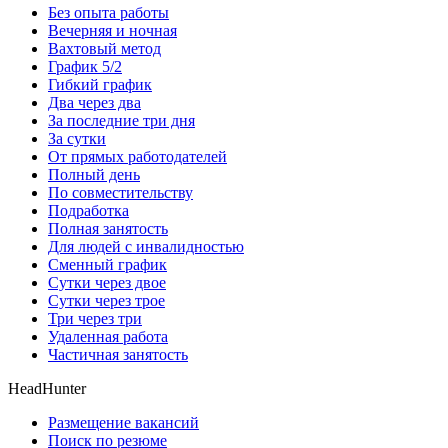
Без опыта работы
Вечерняя и ночная
Вахтовый метод
График 5/2
Гибкий график
Два через два
За последние три дня
За сутки
От прямых работодателей
Полный день
По совместительству
Подработка
Полная занятость
Для людей с инвалидностью
Сменный график
Сутки через двое
Сутки через трое
Три через три
Удаленная работа
Частичная занятость
HeadHunter
Размещение вакансий
Поиск по резюме