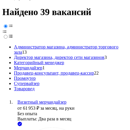
Найдено 39 вакансий
Администратор магазина, администратор торгового
зала
13
Директор магазина, директор сети магазинов
3
Категорийный менеджер
Мерчандайзер
1
Продавец-консультант, продавец-кассир
22
Промоутер
Супервайзер
Товаровед
Визитный мерчандайзер
от
61 953
₽
за месяц,
на руки
Без опыта
Выплаты: Два раза в месяц