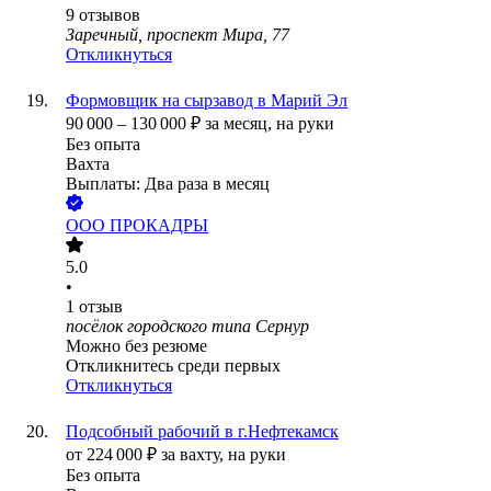
9
отзывов
Заречный, проспект Мира, 77
Откликнуться
Формовщик на сырзавод в Марий Эл
90 000
–
130 000
₽
за месяц,
на руки
Без опыта
Вахта
Выплаты: Два раза в месяц
ООО
ПРОКАДРЫ
5.0
•
1
отзыв
посёлок городского типа Сернур
Можно без резюме
Откликнитесь среди первых
Откликнуться
Подсобный рабочий в г.Нефтекамск
от
224 000
₽
за вахту,
на руки
Без опыта