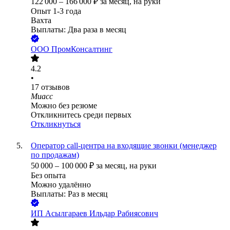
122 000
–
166 000
₽
за месяц,
на руки
Опыт 1-3 года
Вахта
Выплаты: Два раза в месяц
ООО
ПромКонсалтинг
4.2
•
17
отзывов
Миасс
Можно без резюме
Откликнитесь среди первых
Откликнуться
Оператор call-центра на входящие звонки (менеджер
по продажам)
50 000
–
100 000
₽
за месяц,
на руки
Без опыта
Можно удалённо
Выплаты: Раз в месяц
ИП
Асылгараев Ильдар Рабиясович